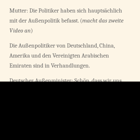
Mutter: Die Politiker haben sich hauptsächlich
mit der Außenpolitik befasst. (
macht das zweite
Video an
)
Die Außenpolitiker von Deutschland, China,
Amerika und den Vereinigten Arabischen
Emiraten sind in Verhandlungen.
Deutscher Außenminister: Schön, dass wir uns
hier alle versammelt haben. Wir sind hier in der
Abschlusssitzung. Die Gründung der WO (World
Union) steht kurz bevor. Die Grenzen werden
wegfallen und wir schaffen die Zölle ab.
Chinesischer Außenminister: Dazu werden wir